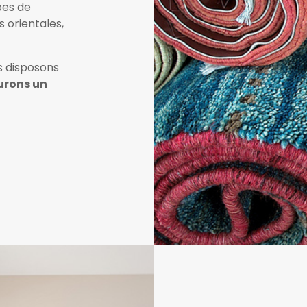
pes de
s orientales,
s disposons
urons un