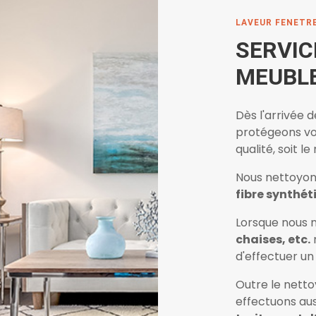
LAVEUR FENETR
SERVIC
MEUBL
Dès l'arrivée 
protégeons vot
qualité, soit 
Nous nettoyon
fibre synthét
Lorsque nous 
chaises, etc.
n
d'effectuer un 
Outre le nett
effectuons au