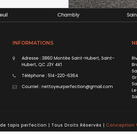
bly
Saint Bruno
Br
INFORMATIONS
N
Adresse : 3860 Montée Saint-Hubert, Saint-
Ri
Hubert, QC J3Y 4K1
Br
Sa
Téléphone :
514-220-6364
Gr
Sa
Courriel : nettoyeurperfection@gmail.com
Le
Sa
de tapis perfection
| Tous Droits Réservés |
Conception 