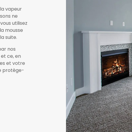
 la vapeur
isons ne
ous utilisez
 la mousse
a suite.
par nos
 et ce, en
es et votre
le protège-